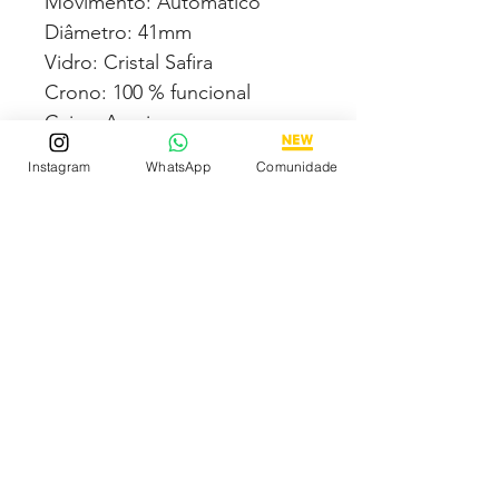
Movimento: Automático
Diâmetro: 41mm
Vidro: Cristal Safira
Crono: 100 % funcional
Caixa: Aço inox
Pulseira: Aço inox
Instagram
WhatsApp
Comunidade
Todas fotos e vídeos
postadas aqui são 100% reais
tiradas por nós dos próprios
produtos à venda!
Qualidade garantida ou
devolução por nossa conta!
Estamos à disposição para
dúvidas! Pergunte a vontade!