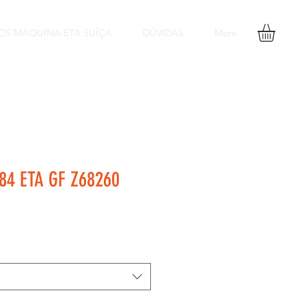
OS MÁQUINA ETA SUÍÇA
DÚVIDAS
More
84 ETA GF Z68260