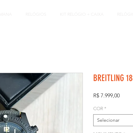
EMANA
RELÓGIOS
KIT RELÓGIO + CAIXA
RELÓGI
BREITLING 18
Preço
R$ 7.999,00
COR
*
Selecionar