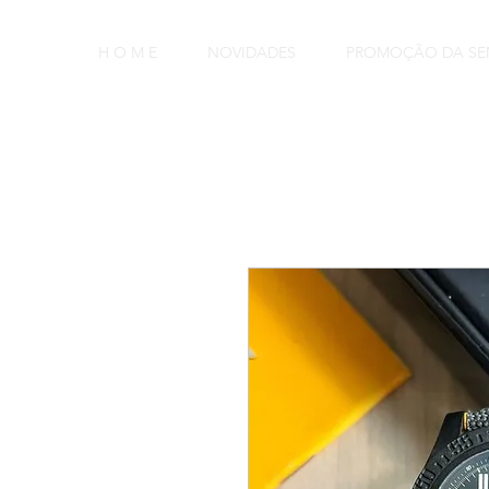
H O M E
NOVIDADES
PROMOÇÃO DA S