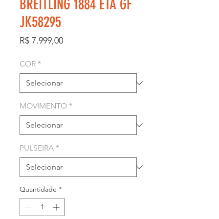
BREITLING 1884 ETA GF
JK58295
Preço
R$ 7.999,00
COR
*
MOVIMENTO
*
PULSEIRA
*
Quantidade
*