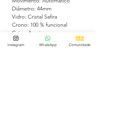
Movimento: Automático
Diâmetro: 44mm
Vidro: Cristal Safira
Crono: 100 % funcional
Caixa: Aço inox
Pulseira: Aço inox
Instagram
WhatsApp
Comunidade
Todas fotos e vídeos
postadas aqui são 100% reais
tiradas por nós dos próprios
produtos à venda!
Qualidade garantida ou
devolução por nossa conta!
Estamos à disposição para
dúvidas! Pergunte a vontade!