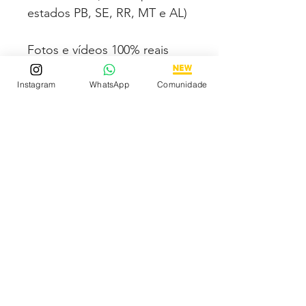
estados PB, SE, RR, MT e AL)
Fotos e vídeos 100% reais
dos modelos a venda
Instagram
WhatsApp
Comunidade
Compre com segurança via
PAGSEGURO podendo
parcelar em até 12x no cartão
sendo em até 4x sem juros.
Tem medo de comprar e não
gostar? Fique tranquilo,
garantimos a sua satisfação
ou devolvemos o seu
dinheiro